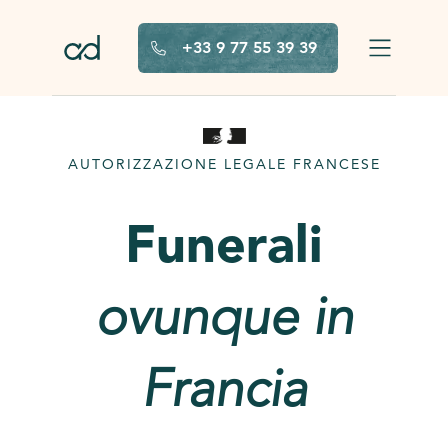
Vai al contenuto principale
+33 9 77 55 39 39
AUTORIZZAZIONE LEGALE FRANCESE
Funerali
ovunque in
Francia