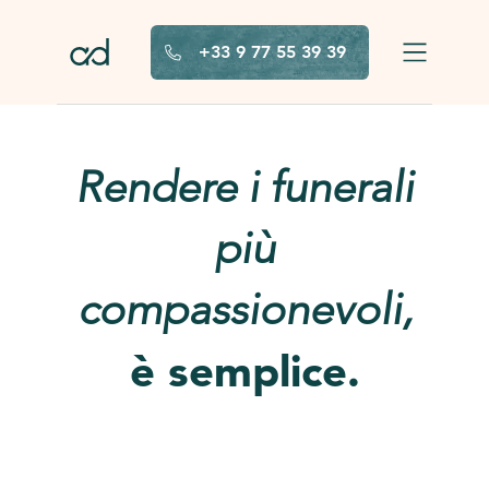
Vai al contenuto principale
+33 9 77 55 39 39
Rendere i funerali
più
compassionevoli,
è semplice.